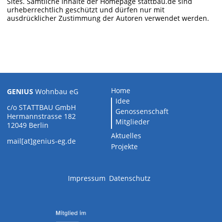
Sites. Sämtliche Inhalte der Homepage stattbau.de sind
urheberrechtlich geschützt und dürfen nur mit
ausdrücklicher Zustimmung der Autoren verwendet werden.
Home
GENIUS
Wohnbau eG
Idee
c/o STATTBAU GmbH
Genossenschaft
Hermannstrasse 182
Mitglieder
12049 Berlin
Aktuelles
mail[at]genius-eg.de
Projekte
Impressum
Datenschutz