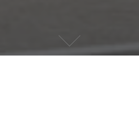
scroll down
Willkommen
Ihr Partner für inklusive Wohnbauprojekte.
Ziel ist nicht nur Wohnraum zu schaffen, sondern den
Gedanken des inklusiven, gemeinwohlorientierten
Wohnens zu fördern.
GEMEINNÜTZIG: Zweck der Genossenschaft ist die