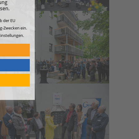
ung
ssen.
lb der EU
ng-Zwecken ein.
instellungen.