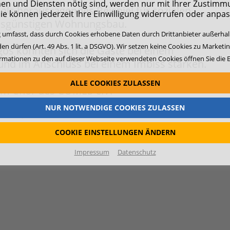
en und Diensten nötig sind, werden nur mit Ihrer Zustimm
 als herausragendes Beispiel für sozialen,
ie können jederzeit Ihre Einwilligung widerrufen oder anpa
eisgünstigen Wohnungsbau.
ng umfasst, dass durch Cookies erhobene Daten durch Drittanbieter außerha
en dürfen (Art. 49 Abs. 1 lit. a DSGVO). Wir setzen keine Cookies zu Marketi
gos konnten sich die Gäste bei einem
ormationen zu den auf dieser Webseite verwendeten Cookies öffnen Sie die E
nd im Anschluss bei einem Imbiss stärken.
ALLE COOKIES ZULASSEN
vom Chor des COMES e.V.
NUR NOTWENDIGE COOKIES ZULASSEN
 Projekt.
COOKIE EINSTELLUNGEN ÄNDERN
Impressum
Datenschutz