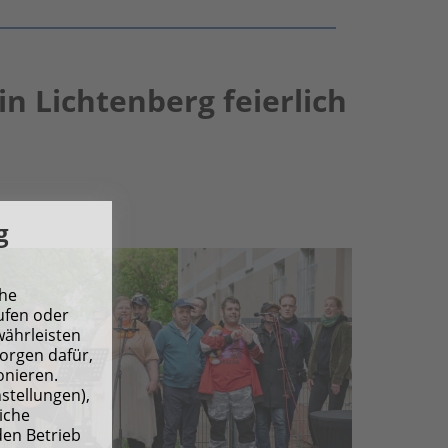
n Lichtenberg feierlich
g
che
ufen oder
währleisten
sorgen dafür,
onieren.
nstellungen),
iche
den Betrieb