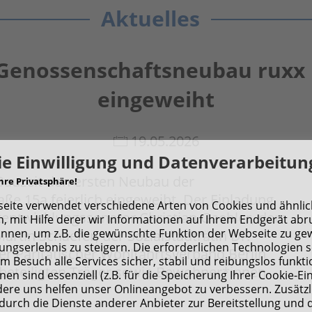
Aktuelles
– Genossenschaftsneubau ruxx i
eingeweiht
19.05.2026
e Einwilligung und Datenverarbeitun
Bauzeit den ersten Neubau der
hre Privatsphäre!
ße 15a feierlich eingeweiht. Der Einladung
eite verwendet verschiedene Arten von Cookies und ähnli
tentwicklungssenator Christian Gaebler, dem
, mit Hilfe derer wir Informationen auf Ihrem Endgerät abr
nnen, um z.B. die gewünschte Funktion der Webseite zu ge
rtin Schaefer, der Sozialstadträtin Dr.
ungserlebnis zu steigern. Die erforderlichen Technologien 
r Paritätischer Wohlfahrtsverband Berlin
em Besuch alle Services sicher, stabil und reibungslos funkti
r beteiligten Träger sowie Bewohner*innen
nen sind essenziell (z.B. für die Speicherung Ihrer Cookie-Ei
re uns helfen unser Onlineangebot zu verbessern. Zusätzl
 durch die Dienste anderer Anbieter zur Bereitstellung und 