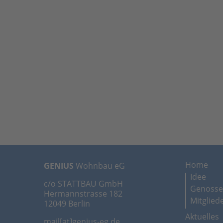
Home
GENIUS
Wohnbau eG
Idee
c/o STATTBAU GmbH
Genosse
Hermannstrasse 182
Mitglied
12049 Berlin
Aktuelles
mail[at]genius-eg.de