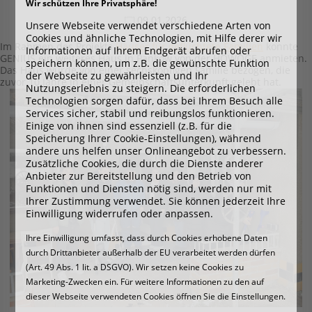
Wir schützen Ihre Privatsphäre!
09.01.2026
Unsere Webseite verwendet verschiedene Arten von
Cookies und ähnliche Technologien, mit Hilfe derer wir
Im Rahmen des Projekts
Häuser für geflüchtete Familien
konnte
Informationen auf Ihrem Endgerät abrufen oder
GENIUS ein weiteres Haus in Pankow von der HOWOGE anmieten.
speichern können, um z.B. die gewünschte Funktion
Das Haus wurde von einer sechsköpfigen Familie bezogen, die
der Webseite zu gewährleisten und Ihr
zuvor 10 Jahre in einer Gemeinschaftsunterkunft gelebt hat.
Nutzungserlebnis zu steigern. Die erforderlichen
Technologien sorgen dafür, dass bei Ihrem Besuch alle
Services sicher, stabil und reibungslos funktionieren.
Einige von ihnen sind essenziell (z.B. für die
Speicherung Ihrer Cookie-Einstellungen), während
andere uns helfen unser Onlineangebot zu verbessern.
Zusätzliche Cookies, die durch die Dienste anderer
Anbieter zur Bereitstellung und den Betrieb von
Funktionen und Diensten nötig sind, werden nur mit
Ihrer Zustimmung verwendet. Sie können jederzeit Ihre
Einwilligung widerrufen oder anpassen.
Ihre Einwilligung umfasst, dass durch Cookies erhobene Daten
durch Drittanbieter außerhalb der EU verarbeitet werden dürfen
(Art. 49 Abs. 1 lit. a DSGVO). Wir setzen keine Cookies zu
Marketing-Zwecken ein. Für weitere Informationen zu den auf
dieser Webseite verwendeten Cookies öffnen Sie die Einstellungen.