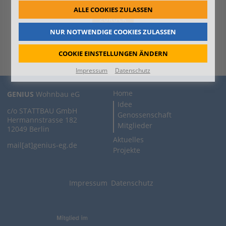
ALLE COOKIES ZULASSEN
ZURÜCK
NUR NOTWENDIGE COOKIES ZULASSEN
Nächste
COOKIE EINSTELLUNGEN ÄNDERN
Impressum
Datenschutz
Home
GENIUS
Wohnbau eG
Idee
c/o STATTBAU GmbH
Genossenschaft
Hermannstrasse 182
Mitglieder
12049 Berlin
Aktuelles
mail[at]genius-eg.de
Projekte
Impressum
Datenschutz