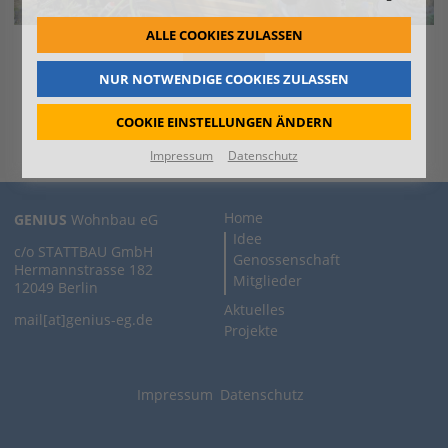
ALLE COOKIES ZULASSEN
ZURÜCK
NUR NOTWENDIGE COOKIES ZULASSEN
Nächste
COOKIE EINSTELLUNGEN ÄNDERN
Impressum
Datenschutz
Home
GENIUS
Wohnbau eG
Idee
c/o STATTBAU GmbH
Genossenschaft
Hermannstrasse 182
Mitglieder
12049 Berlin
Aktuelles
mail[at]genius-eg.de
Projekte
Impressum
Datenschutz