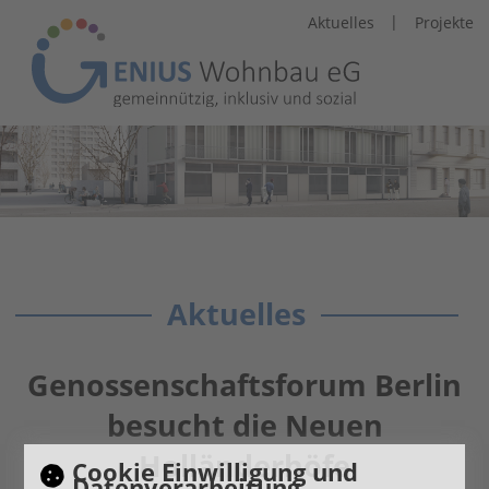
|
Aktuelles
Projekte
Aktuelles
Genossenschaftsforum Berlin
besucht die Neuen
Holländerhöfe
Cookie Einwilligung und
Datenverarbeitung