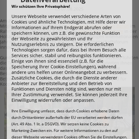
Wir schützen Ihre Privatsphäre!
07.08.2025
Unsere Webseite verwendet verschiedene Arten von
Am 20. Juni besuchten die Vorstände der
Cookies und ähnliche Technologien, mit Hilfe derer wir
Mitgliedsgenossenschaften des
Genossenschaftsforum Berlin
im
Informationen auf Ihrem Endgerät abrufen oder
Rahmen ihrer jährlichen Radtour die
Neuen Holländerhöfe
in der
speichern können, um z.B. die gewünschte Funktion
Holländerstraße in Reinickendorf. Im diesjährigen Internationalen
der Webseite zu gewährleisten und Ihr
Jahr der Genossenschaften wollte das Genossenschaftsforum
Nutzungserlebnis zu steigern. Die erforderlichen
innovative genossenschaftliche Projekte kennenlernen.
Technologien sorgen dafür, dass bei Ihrem Besuch alle
Services sicher, stabil und reibungslos funktionieren.
Gunter Fleischmann und Joachim Schmitz von der GENIUS führten
Einige von ihnen sind essenziell (z.B. für die
die Teilnehmer*innen über das Gelände und erläuterten ihnen
Speicherung Ihrer Cookie-Einstellungen), während
das Konzept des Inklusiven Wohnens bei der GENIUS. Die
andere uns helfen unser Onlineangebot zu verbessern.
Besucher*innen interessierten sich dabei besonders für das
Zusätzliche Cookies, die durch die Dienste anderer
Betriebsmodell der gemeinnützigen Genossenschaft und für
Anbieter zur Bereitstellung und den Betrieb von
Kooperationsmöglichkeiten mit sozialen Trägern.
Funktionen und Diensten nötig sind, werden nur mit
Ihrer Zustimmung verwendet. Sie können jederzeit Ihre
Einwilligung widerrufen oder anpassen.
Ihre Einwilligung umfasst, dass durch Cookies erhobene Daten
durch Drittanbieter außerhalb der EU verarbeitet werden dürfen
(Art. 49 Abs. 1 lit. a DSGVO). Wir setzen keine Cookies zu
Marketing-Zwecken ein. Für weitere Informationen zu den auf
dieser Webseite verwendeten Cookies öffnen Sie die Einstellungen.